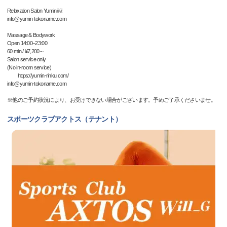
Relaxation Salon Yumin￼
info@yumin-tokoname.com
Massage & Bodywork
Open 14:00–23:00
60 min / ¥7,200～
Salon service only
(No in-room service)
https://yumin-rinku.com/
info@yumin-tokoname.com
※他のご予約状況により、お受けできない場合がございます。予めご了承くださいませ。
スポーツクラブアクトス（テナント）