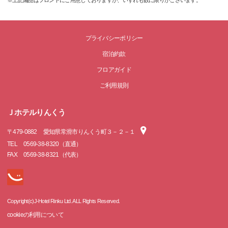
※上記備品はフロントにご用意しておりますが、いずれも数に限りがございます。
プライバシーポリシー
宿泊約款
フロアガイド
ご利用規則
Ｊホテルりんくう
〒
479-0882
愛知県常滑市りんくう町３－２－１
TEL
0569-38-8320（直通）
FAX
0569-38-8321（代表）
Copyright(c)J-Hotel Rinku Ltd. ALL Rights Reserved.
cookieの利用について