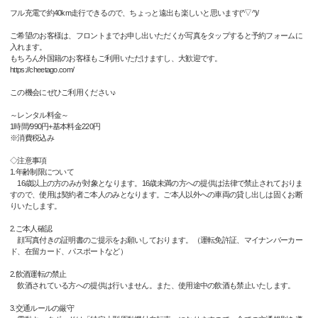
フル充電で約40km走行できるので、ちょっと遠出も楽しいと思います(^▽^)/
ご希望のお客様は、フロントまでお申し出いただくか写真をタップすると予約フォームに
入れます。
もちろん外国籍のお客様もご利用いただけますし、大歓迎です。
https://cheetago.com/
この機会にぜひご利用ください♪
～レンタル料金～
1時間/990円+基本料金220円
※消費税込み
◇注意事項
1.年齢制限について
16歳以上の方のみが対象となります。16歳未満の方への提供は法律で禁止されておりま
すので、使用は契約者ご本人のみとなります。ご本人以外への車両の貸し出しは固くお断
りいたします。
2.ご本人確認
顔写真付きの証明書のご提示をお願いしております。（運転免許証、マイナンバーカー
ド、在留カード、パスポートなど）
2.飲酒運転の禁止
飲酒されている方への提供は行いません。また、使用途中の飲酒も禁止いたします。
3.交通ルールの厳守