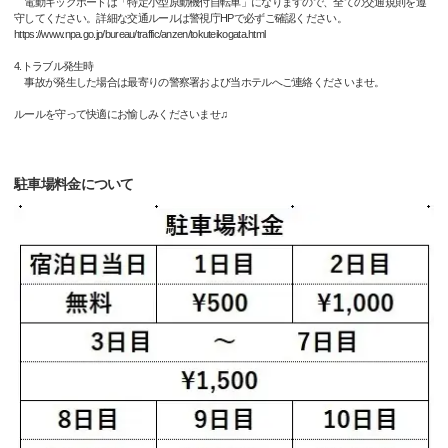
電動キックボードは「特定小型原動機付自転車」になりますので、全ての交通規則を遵
守してください。詳細な交通ルールは警視庁HPで必ずご確認ください。
https://www.npa.go.jp/bureau/traffic/anzen/tokuteikogata.html
4.トラブル発生時
事故が発生した場合は最寄りの警察署および当ホテルへご連絡くださいませ。
ルールを守って快適にお愉しみくださいませ♫
駐車場料金について