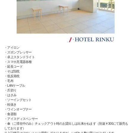
・アイロン
・ズボンプレッサー
・卓上スタンドライト
・スマホ充電器各種
・延長コード
・そば殻枕
・低反発枕
・毛布
・LANケーブル
・爪切り
・はさみ
・ソーイングセット
・栓抜き
・ワインオープナー
・食器類
・アイスディスペンサー
・傘（ご滞在中のみ）チェックアウト時のお貸出しは出来かねます（別途￥300にて販売も
しております）