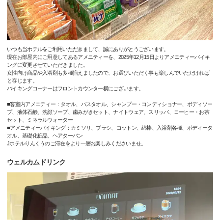
いつも当ホテルをご利用いただきまして、誠にありがとうございます。
現在お部屋内にご用意してあるアメニティーを、2025年12月15日よりアメニティーバイキ
ングに変更させていただきました。
女性向け商品や入浴剤も多種揃えましたので、お選びいただく事も楽しんでいただければ
と存じます。
バイキングコーナーはフロントカウンター横にございます。
■客室内アメニティー：タオル、バスタオル、シャンプー・コンディショナー、ボディソー
プ、液体石鹸、洗顔ソープ、歯みがきセット、ナイトウェア、スリッパ、コーヒー・お茶
セット、ミネラルウォーター
■アメニティーバイキング：カミソリ、ブラシ、コットン、綿棒、入浴剤各種、ボディータ
オル、基礎化粧品、ヘアターバン
Jホテルりんくうのご滞在をより一層お楽しみくださいませ。
ウェルカムドリンク