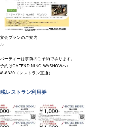
の宴会プランのご案内
イル
りパーティーは事前のご予約で承ります。
約はCAFE&DINING WASHOWへ♪
-38-8330（レストラン直通）
納税レストラン利用券