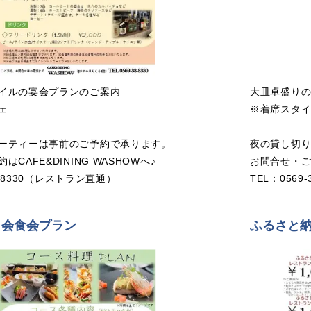
イルの宴会プランのご案内
大皿卓盛り
ェ
※着席スタ
ーティーは事前のご予約で承ります。
夜の貸し切
CAFE&DINING WASHOWへ♪
お問合せ・ご予
38-8330（レストラン直通）
TEL：0569
・会食会プラン
ふるさと