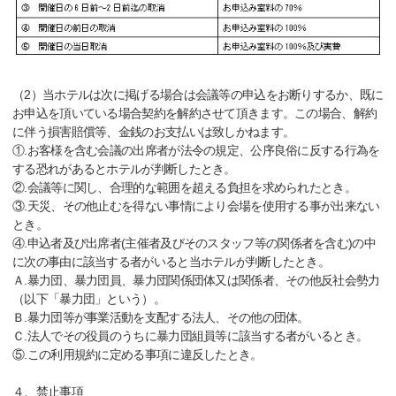
（2）当ホテルは次に掲げる場合は会議等の申込をお断りするか、既に
お申込を頂いている場合契約を解約させて頂きます。この場合、解約
に伴う損害賠償等、金銭のお支払いは致しかねます。
①.お客様を含む会議の出席者が法令の規定、公序良俗に反する行為を
する恐れがあるとホテルが判断したとき。
②.会議等に関し、合理的な範囲を超える負担を求められたとき。
③.天災、その他止むを得ない事情により会場を使用する事が出来ない
とき。
④.申込者及び出席者(主催者及びそのスタッフ等の関係者を含む)の中
に次の事由に該当する者がいると当ホテルが判断したとき。
Ａ.暴力団、暴力団員、暴力団関係団体又は関係者、その他反社会勢力
（以下「暴力団」という）。
Ｂ.暴力団等が事業活動を支配する法人、その他の団体。
Ｃ.法人でその役員のうちに暴力団組員等に該当する者がいるとき。
⑤.この利用規約に定める事項に違反したとき。
４、禁止事項