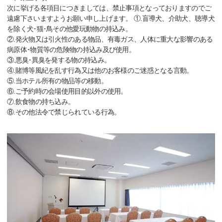
次に挙げる各項目につきましては、禁止事項となっておりますのでご
遠慮下さいますようお願い申し上げます。 ①.盲導犬、介助犬、聴導犬
を除く犬･猫･鳥その他愛玩動物の持込み。
②.発火物又は引火性のある物品、有毒ガス、人体に重大な影響のある
病原体･物質等の危険物の持込み及び使用。
③.悪臭･異臭を発する物の持込み。
④.賭博等風紀を乱す行為又は他のお客様のご迷惑となる言動。
⑤.当ホテル所有の物品等の移動。
⑥.ご予約時の会場使用目的以外の使用。
⑦.飲食物の持ち込み。
⑧.その他法令で禁じられている行為。