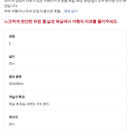
33㎡와 상당히 여유가 있는 슈페리어 트윈룸.욕실, 세면, 화장실이 모두 분리된 것이 특
징입니다.
부부 여행이나 여자 모임 이용으로 호텔
…
계속 읽기
느긋하게 편안한 트윈 룸.넓은 욕실에서 여행의 피로를 풀어주세요.
정원
2
넓이
33㎡
침대 종류
110×200cm
객실의 특징
욕실, 화장실, 세면도 모두 분리
체크인
15시