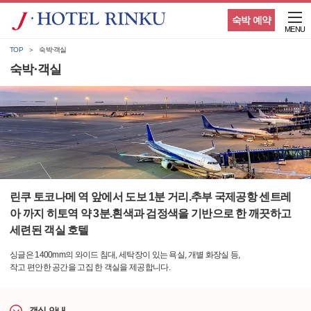
숙박 예약
MENU
TOP
숙박·객실
숙박·객실
린쿠 토코나메 역 앞에서 도보 1분 거리.추부 국제공항 센트레
아 까지 히토역 약 3분.흰색과 검정색을 기반으로 한 깨끗하고
세련된 객실 호텔
싱글은 1400mm의 와이드 침대, 세탁장이 있는 욕실, 개별 화장실 등,
작고 편안한 공간을 고집 한 객실을 제공합니다.
객실 안내