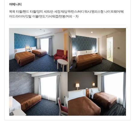
어메니티
목욕 타월/핸드 타월/양치 세트/손 세정제/샴푸/린스/바디워시/원피스형 나이트웨어/헤
어드라이어/깃털 이불/면도기/샤워캡/면봉/커피・차