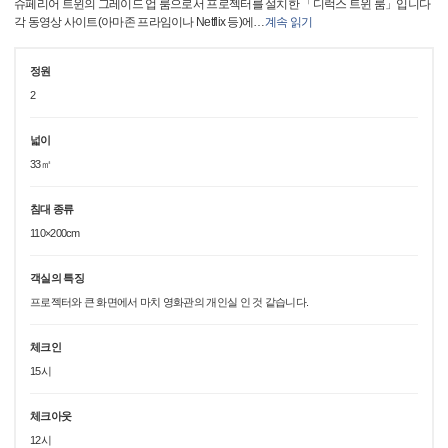
슈페리어 트윈의 그레이드 업 룸으로서 프로젝터를 설치한 「디럭스 트윈 룸」입니다
각 동영상 사이트(아마존 프라임이나 Netflix 등)에
…
계속 읽기
정원
2
넓이
33㎡
침대 종류
110×200cm
객실의 특징
프로젝터와 큰 화면에서 마치 영화관의 개인실 인 것 같습니다.
체크인
15시
체크아웃
12시