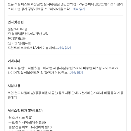
모든 객실 버스트 화장실/전실 샤워/전실 냉난방/액정 TV/위성/미니 냉장고/플라즈마 클러
스터 가습 공기 청정기/제균 스프레이/거울 부착
…
계속 읽기
인터넷 관련
전실 Wi-Fi 대응
[연결 방법]유선 LAN / 무선 LAN
[PC 임대]없음
[인터넷 연결]무료
프런트 데스크에서 LAN 케이블 대여
…
계속 읽기
어메니티
목욕 타월/핸드 타월/칫솔 · 치약/손 세정제/샴푸/린스/바디 비누/원피스형 나이트웨어/드
라이어/깃털 이불/면도/샤워 캡/귀가 면봉/인스
…
계속 읽기
시설 내용
코인 런드리(빨래방)/공공 라운지 공간/음료 자동 판매기/전자레인지/과자·비품 등의 자동
판매기
서비스 및 레저 (준비 포함)
·청소 서비스(유료)
·무료 렌터 사이클(대수 한정)
·렌탈 전동 킥보드(사전예약 필요)