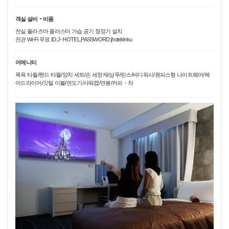
객실 설비‧비품
전실 플라즈마 클러스터 가습 공기 청정기 설치
전관 Wi-Fi 무료 ID:J- HOTEL,PASSWORD:jhotelrinku
어메니티
목욕 타월/핸드 타월/양치 세트/손 세정제/샴푸/린스/바디워시/원피스형 나이트웨어/헤
어드라이어/깃털 이불/면도기/샤워캡/면봉/커피・차