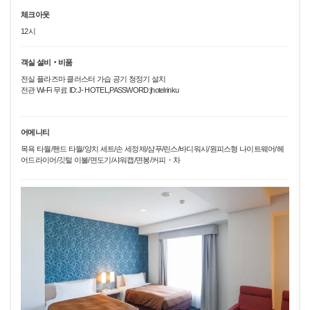
체크아웃
12시
객실 설비‧비품
전실 플라즈마 클러스터 가습 공기 청정기 설치
전관 Wi-Fi 무료 ID:J- HOTEL,PASSWORD:jhotelrinku
어메니티
목욕 타월/핸드 타월/양치 세트/손 세정제/샴푸/린스/바디워시/원피스형 나이트웨어/헤
어드라이어/깃털 이불/면도기/샤워캡/면봉/커피・차