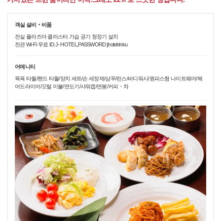
객실 설비‧비품
전실 플라즈마 클러스터 가습 공기 청정기 설치
전관 Wi-Fi 무료 ID:J- HOTEL,PASSWORD:jhotelrinku
어메니티
목욕 타월/핸드 타월/양치 세트/손 세정제/샴푸/린스/바디워시/원피스형 나이트웨어/헤
어드라이어/깃털 이불/면도기/샤워캡/면봉/커피・차