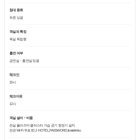
침대 종류
트윈 싱글
객실의 특징
욕실 독립형
흡연 여부
금연실・흡연실 있음
체크인
15시
체크아웃
12시
객실 설비‧비품
전실 플라즈마 클러스터 가습 공기 청정기 설치
전관 Wi-Fi 무료 ID:J- HOTEL,PASSWORD:jhotelrinku