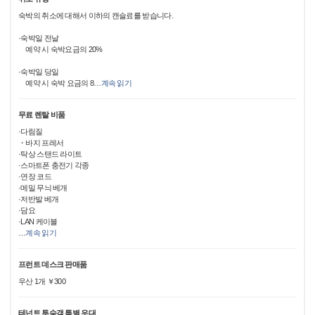
숙박의 취소에 대해서 이하의 캔슬료를 받습니다.
·숙박일 전날
예약 시 숙박요금의 20%
·숙박일 당일
예약 시 숙박 요금의 8
…
계속 읽기
무료 렌탈 비품
·다림질
・바지 프레서
·탁상 스탠드 라이트
·스마트폰 충전기 각종
·연장 코드
·메밀 무늬 베개
·저반발 베개
·담요
·LAN 케이블
…
계속 읽기
프런트 데스크 판매품
우산 1개 ￥300
테넌트 투숙객 특별 우대