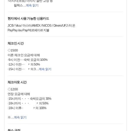
·마사지(유료) 마사지·골반 교정 등
릴랙스
…
계속 읽기
현지에서 사용 가능한 신용카드
JCB / Visa / 마스터/AMEX / NICOS / Diners/UFJ /이온
PayPay /au Pay/메르페이/d 지불
체크인 시간
◇15:00
이른 체크인 요금에 대해
·9시 이전····숙박 요금의 100%
·12시 이전··· 〃의 50%
·15시 이전··· 〃의 3
…
계속 읽기
체크아웃 시간
◇12:00
연장 요금에 대해
·15시까지・・・숙박요금의 30%
·18시까지・・・ 〃의 50%
·18시 이후·· 〃의 100%
※
…
계속 읽기
취소 규정