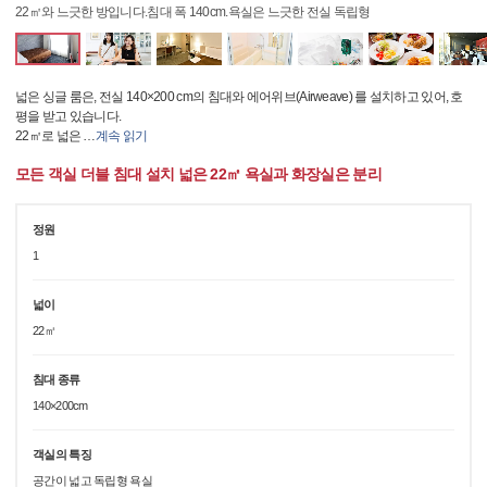
22㎡와 느긋한 방입니다.침대 폭 140cm.욕실은 느긋한 전실 독립형
넓은 싱글 룸은, 전실 140×200 cm의 침대와 에어위브(Airweave) 를 설치하고 있어, 호
평을 받고 있습니다.
22㎡로 넓은
…
계속 읽기
모든 객실 더블 침대 설치 넓은 22㎡ 욕실과 화장실은 분리
정원
1
넓이
22㎡
침대 종류
140×200cm
객실의 특징
공간이 넓고 독립형 욕실