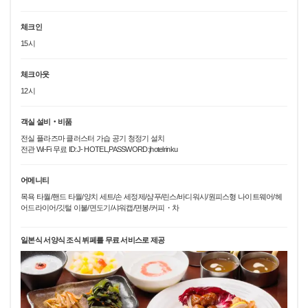
체크인
15시
체크아웃
12시
객실 설비‧비품
전실 플라즈마 클러스터 가습 공기 청정기 설치
전관 Wi-Fi 무료 ID:J- HOTEL,PASSWORD:jhotelrinku
어메니티
목욕 타월/핸드 타월/양치 세트/손 세정제/샴푸/린스/바디워시/원피스형 나이트웨어/헤
어드라이어/깃털 이불/면도기/샤워캡/면봉/커피・차
일본식 서양식 조식 뷔페를 무료 서비스로 제공