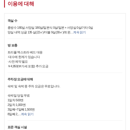
이용에 대해
객실 수
총방수 180실:서양실 180실/일본식 0실/일본 + 서양실 0실/기타 0실
양실 내역:싱글 135 실(22㎡)/더블 9실(30㎡)/트윈
…
계속 읽기
방 보충
트리플 엑스트라 베드 대응
·대수에 한계가 있습니다
·사전 예약 필요
￥4,950(부가세 포함) 추가 요금
주차장 요금에 대해
숙박 및 숙박 중 주차 요금은 무료입니다.
숙박일 당일 무료
1일차 500엔
2일차 1,000엔
3일째~7일째 1,500엔
8일째 2,
…
계속 읽기
표준 객실 시설