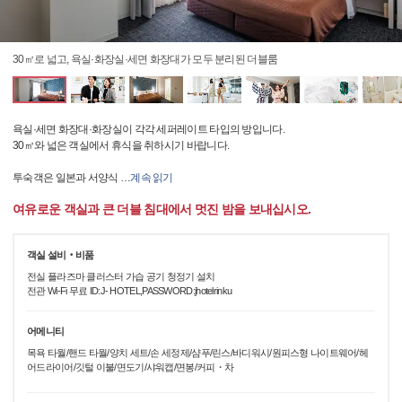
30㎡로 넓고, 욕실·화장실·세면 화장대가 모두 분리된 더블룸
욕실·세면 화장대·화장실이 각각 세퍼레이트 타입의 방입니다.
30㎡와 넓은 객실에서 휴식을 취하시기 바랍니다.
투숙객은 일본과 서양식
…
계속 읽기
여유로운 객실과 큰 더블 침대에서 멋진 밤을 보내십시오.
객실 설비‧비품
전실 플라즈마 클러스터 가습 공기 청정기 설치
전관 Wi-Fi 무료 ID:J- HOTEL,PASSWORD:jhotelrinku
어메니티
목욕 타월/핸드 타월/양치 세트/손 세정제/샴푸/린스/바디워시/원피스형 나이트웨어/헤
어드라이어/깃털 이불/면도기/샤워캡/면봉/커피・차