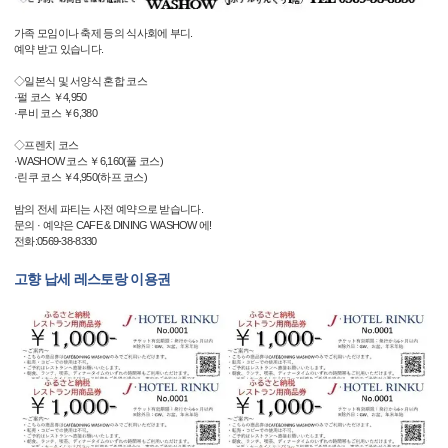
가족 모임이나 축제 등의 식사회에 부디.
예약 받고 있습니다.
◇일본식 및 서양식 혼합 코스
·펄 코스 ￥4,950
·루비 코스 ￥6,380
◇프렌치 코스
·WASHOW 코스 ￥6,160(풀 코스)
·린쿠 코스 ￥4,950(하프 코스)
밤의 전세 파티는 사전 예약으로 받습니다.
문의 · 예약은 CAFE & DINING WASHOW 에!
전화:0569-38-8330
고향 납세 레스토랑 이용권