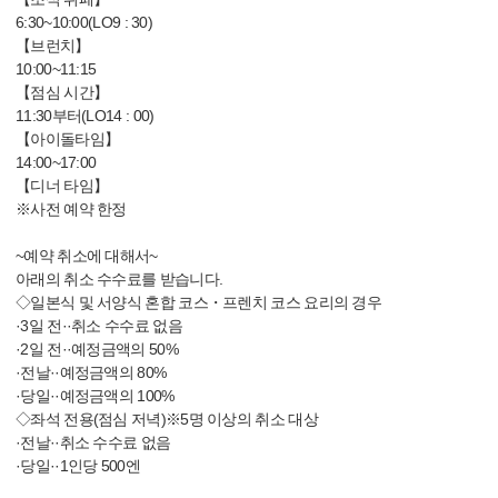
6:30~10:00(LO9 : 30)
【브런치】
10:00~11:15
【점심 시간】
11:30부터(LO14 : 00)
【아이돌타임】
14:00~17:00
【디너 타임】
※사전 예약 한정
~예약 취소에 대해서~
아래의 취소 수수료를 받습니다.
◇일본식 및 서양식 혼합 코스・프렌치 코스 요리의 경우
·3일 전··취소 수수료 없음
·2일 전··예정금액의 50%
·전날··예정금액의 80%
·당일··예정금액의 100%
◇좌석 전용(점심 저녁)※5명 이상의 취소 대상
·전날··취소 수수료 없음
·당일··1인당 500엔