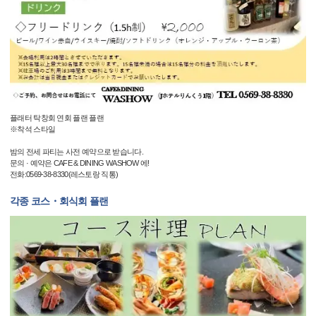
플래터 탁창회 연회 플랜 플랜
※착석 스타일
밤의 전세 파티는 사전 예약으로 받습니다.
문의 · 예약은 CAFE & DINING WASHOW 에!
전화:0569-38-8330(레스토랑 직통)
각종 코스・회식회 플랜