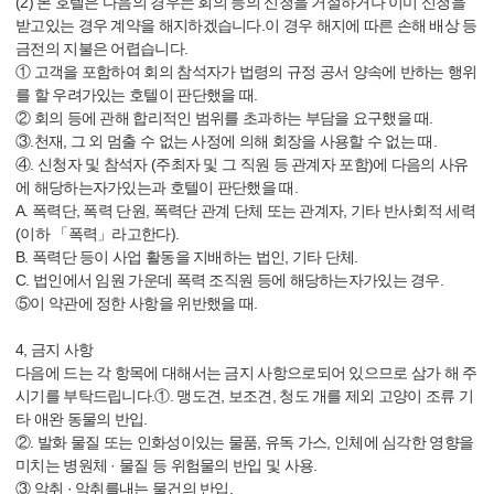
(2) 본 호텔은 다음의 경우는 회의 등의 신청을 거절하거나 이미 신청을
받고있는 경우 계약을 해지하겠습니다.이 경우 해지에 따른 손해 배상 등
금전의 지불은 어렵습니다.
① 고객을 포함하여 회의 참석자가 법령의 규정 공서 양속에 반하는 행위
를 할 우려가있는 호텔이 판단했을 때.
② 회의 등에 관해 합리적인 범위를 초과하는 부담을 요구했을 때.
③.천재, 그 외 멈출 수 없는 사정에 의해 회장을 사용할 수 없는 때.
④. 신청자 및 참석자 (주최자 및 그 직원 등 관계자 포함)에 다음의 사유
에 해당하는자가있는과 호텔이 판단했을 때.
A. 폭력단, 폭력 단원, 폭력단 관계 단체 또는 관계자, 기타 반사회적 세력
(이하 「폭력」라고한다).
B. 폭력단 등이 사업 활동을 지배하는 법인, 기타 단체.
C. 법인에서 임원 가운데 폭력 조직원 등에 해당하는자가있는 경우.
⑤이 약관에 정한 사항을 위반했을 때.
4, 금지 사항
다음에 드는 각 항목에 대해서는 금지 사항으로되어 있으므로 삼가 해 주
시기를 부탁드립니다.①. 맹도견, 보조견, 청도 개를 제외 고양이 조류 기
타 애완 동물의 반입.
②. 발화 물질 또는 인화성이있는 물품, 유독 가스, 인체에 심각한 영향을
미치는 병원체 · 물질 등 위험물의 반입 및 사용.
③ 악취 · 악취를내는 물건의 반입.