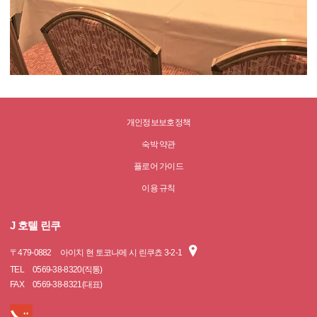
개인정보보호정책
숙박 약관
플로어 가이드
이용 규칙
J 호텔 린쿠
〒
479-0882
아이치 현 토코나메 시 린쿠쵸 3-2-1
TEL
0569-38-8320(직통)
FAX
0569-38-8321(대표)